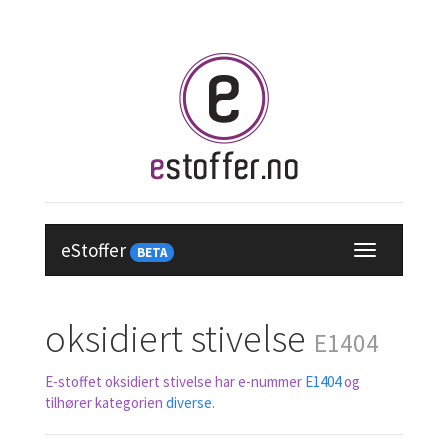
eStoffer
BETA
oksidiert stivelse
E1404
E-stoffet oksidiert stivelse har e-nummer
E1404
og
tilhører kategorien
diverse
.