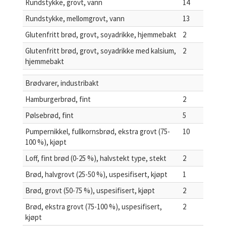
Rundstykke, grovt, vann
14
Rundstykke, mellomgrovt, vann
13
Glutenfritt brød, grovt, soyadrikke, hjemmebakt
2
Glutenfritt brød, grovt, soyadrikke med kalsium,
2
hjemmebakt
Brødvarer, industribakt
Hamburgerbrød, fint
2
Pølsebrød, fint
5
Pumpernikkel, fullkornsbrød, ekstra grovt (75-
10
100 %), kjøpt
Loff, fint brød (0-25 %), halvstekt type, stekt
2
Brød, halvgrovt (25-50 %), uspesifisert, kjøpt
1
Brød, grovt (50-75 %), uspesifisert, kjøpt
2
Brød, ekstra grovt (75-100 %), uspesifisert,
2
kjøpt