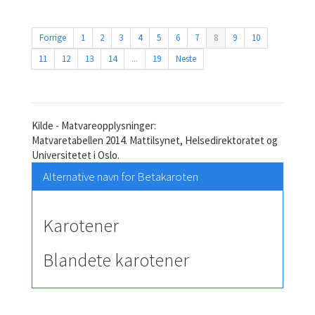
Forrige
1
2
3
4
5
6
7
8
9
10
11
12
13
14
...
19
Neste
Kilde - Matvareopplysninger:
Matvaretabellen 2014. Mattilsynet, Helsedirektoratet og
Universitetet i Oslo.
Alternative navn for Betakaroten
Karotener
Blandete karotener