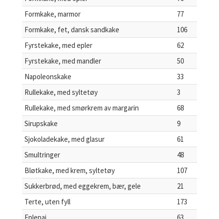
Formkake, marmor
77
Formkake, fet, dansk sandkake
106
Fyrstekake, med epler
62
Fyrstekake, med mandler
50
Napoleonskake
33
Rullekake, med syltetøy
3
Rullekake, med smørkrem av margarin
68
Sirupskake
9
Sjokoladekake, med glasur
61
Smultringer
48
Bløtkake, med krem, syltetøy
107
Sukkerbrød, med eggekrem, bær, gele
21
Terte, uten fyll
173
Eplepai
63