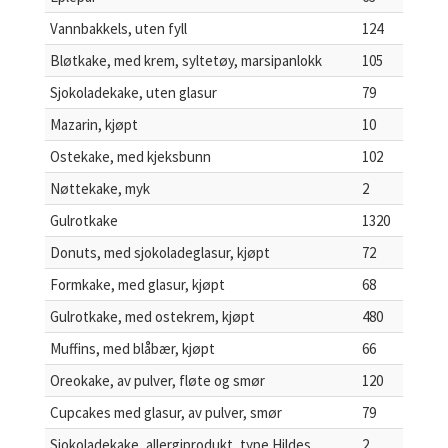
Vannbakkels, uten fyll
124
Bløtkake, med krem, syltetøy, marsipanlokk
105
Sjokoladekake, uten glasur
79
Mazarin, kjøpt
10
Ostekake, med kjeksbunn
102
Nøttekake, myk
2
Gulrotkake
1320
Donuts, med sjokoladeglasur, kjøpt
72
Formkake, med glasur, kjøpt
68
Gulrotkake, med ostekrem, kjøpt
480
Muffins, med blåbær, kjøpt
66
Oreokake, av pulver, fløte og smør
120
Cupcakes med glasur, av pulver, smør
79
Sjokoladekake, allergiprodukt, type Hildes
2