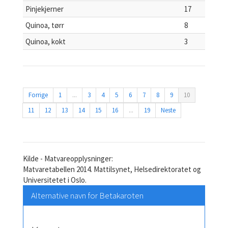
Pinjekjerner
17
Quinoa, tørr
8
Quinoa, kokt
3
Forrige
1
...
3
4
5
6
7
8
9
10
11
12
13
14
15
16
...
19
Neste
Kilde - Matvareopplysninger:
Matvaretabellen 2014. Mattilsynet, Helsedirektoratet og
Universitetet i Oslo.
Alternative navn for Betakaroten