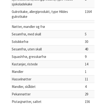
sjokoladekake
Gulrotkake, allergiprodukt, type Hildes
1164
gulrotkake
Nøtter, mandler og frø
Sesamfrø, med skall
5
Solsikkefrø
30
Sesamfrø, uten skall
40
Squashfrø, gresskarfrø
9
Kastanjer, ristede
14
Mandler
1
Hasselnøtter
11
Mandler, skåldet
4
Pekannøtter
29
Pistasjnøtter, saltet
156