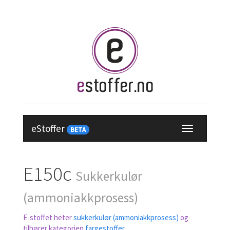
eStoffer
BETA
E150c
Sukkerkulør
(ammoniakkprosess)
E-stoffet heter
sukkerkulør (ammoniakkprosess)
og
tilhører kategorien
fargestoffer
.