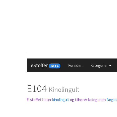
eStoffer
Forsiden
Kategorier
BETA
E104
Kinolingult
E-stoffet heter
kinolingult
og tilhører kategorien
farges